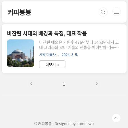
본문 바로가기
커피봉봉
비잔틴 시대의 배경과 특징, 대표 작품
비잔틴 예술은 기원후 476년부터 1453년까지 고
대 그리스와 로마 예술의 전통을 이어받아 기독교
적 요소를 결합하여 발전한 예술 양식입니다. 이는
서양 미술사
2024. 3. 9.
로마 제국의 붕괴와 동반되어 기독교의 수용과 발
전이 일어난 4세기부터 시작되었습니다. 아래에서
더보기 ››
비잔틴 시대 예술 발전의 역사적 배경, 예술적 특
징, 대표적인 작품 및 작품 분석을 살펴보겠습니다.
비잔틴 시대 예술의 역사적 배경 - 기독교의 수용과
확산: 로마 제국의 붕괴로 기독교가 공식 종교로 수
1
용되며, 그에 따라 기독교적 주제가 예술 작품에 포
함되었습니다. - 로마와 동아시아 문화의 영향: 로
마의 서쪽과 동아시아의 문화와 접촉하면서, 예술
적 기법과 기술이 전파되었습니다. - 궁궐과 교회의
발전: 로마 제국의 붕괴로 인해 신성한 건축물인 교
회가 중요시되며, 이..
© 커피봉봉 | Designed by
comnewb