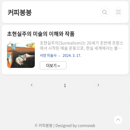
본문 바로가기
커피봉봉
초현실주의 미술의 이해와 작품
초현실주의(Surrealism)는 20세기 초반에 프랑스
에서 시작된 예술 운동으로, 현실 세계에서는 불가
능한 상상력과 무의식적인 충동을 바탕으로 한 작
서양 미술사
2024. 3. 17.
품을 추구합니다. 이 운동은 문학, 미술, 연극, 영화
등 다양한 분야에서 영향을 미쳤으며, 현대 예술의
더보기 ››
발전에 큰 역할을 했습니다. 초현실주의는 인간의
무의식적인 충동과 상상력을 강조합니다. 이는 인
간의 내면에 존재하는 꿈과 환상, 무의식적인 욕구
등을 표현하고자 하는 것입니다. 초현실주의는 현
1
실 세계에서는 불가능한 것들을 상상하고 표현함으
로써, 인간의 자유로운 상상력과 창의성을 자극합
니다. 초현실주의자들은 현실의 제약으로부터 벗
어나, 일상에서는 경험할 수 없는 비현실적이고 비
관습적인 이미지와 아이디어를 강조함으로써, 보
는 이로 하여금 내면의 세계와 무의..
© 커피봉봉 | Designed by
comnewb