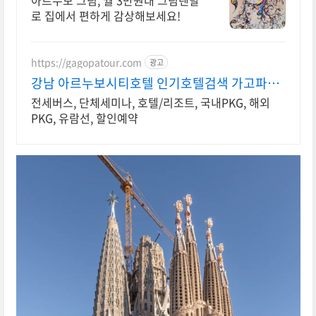
아르누보 그림, 월 3만원대 그림렌탈
로 집에서 편하게 감상해보세요!
https://gagopatour.com
광고
강남 아르누보시티호텔 인기호텔검색 가고파여
행
전세버스, 단체세미나, 호텔/리조트, 국내PKG, 해외
PKG, 유람선, 할인예약