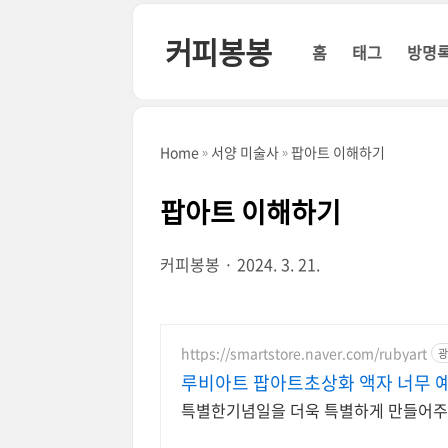
본문 바로가기
커피봉봉
홈
태그
방명
Home
서양 미술사
팝아트 이해하기
팝아트 이해하기
커피봉봉
2024. 3. 21.
https://smartstore.naver.com/rubyart
광
루비아트 팝아트초상화 액자 너무 
특별한기념일을 더욱 특별하게 만들어주는