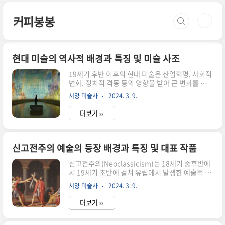
본문 바로가기
커피봉봉
현대 미술의 역사적 배경과 특징 및 미술 사조
19세기 후반 이후의 현대 미술은 산업혁명, 사회적
변화, 정치적 격동 등의 영향을 받아 큰 변화를 겪었
습니다. 이 시기에는 다양한 예술적 운동이 등장하
서양 미술사
2024. 3. 9.
면서 전통적인 예술 양식을 거부하고 새로운 방식
으로 인간의 감정과 경험을 표현하고자 했으며, 다
더보기 ››
양한 장르와 스타일을 포함하여 자유로운 표현과
실험 정신을 중시한 것이 특징입니다. 현대 미술의
역사적 배경과 예술적 특징 19세기 후반의 산업혁
명은 사회와 경제의 변화를 촉발시켰습니다. 이에
신고전주의 예술의 등장 배경과 특징 및 대표 작품
따른 도시화와 산업화는 사회 구조의 변화를 초래
신고전주의(Neoclassicism)는 18세기 중후반에
하여 인간의 삶과 문화에 큰 변화를 가져왔습니다.
서 19세기 초반에 걸쳐 유럽에서 발생한 예술적 운
이로 인해 예술가들도 새로운 표현 방식을 모색하
동으로, 고대 그리스와 로마 예술에 대한 회귀와 복
게 되었습니다. 식민지 확장과 국가주의 운동은 문
서양 미술사
2024. 3. 9.
원을 중심으로 합니다. 이 운동은 혁명적 변화와 역
화적 다양성을 증가시키고, 예술가들은 다양한 문
사적 변화의 영향을 받았으며, 그 특징과 대표적인
화적 영감을 받게 되었습니다. 제1..
더보기 ››
작품을 살펴보겠습니다. 신고전주의
(Neoclassicism) 역사적 배경 신고전주의의 예술